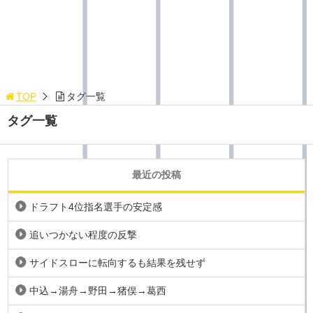
TOP
タグ一覧
タグ一覧
最近の投稿
ドラフト4位指名選手の安定感
追いつかない程度の反撃
サイドスローに転向するも結果を残せず
中込→湯舟→野田→猪俣→葛西