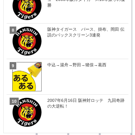
勝
阪神タイガース バース、掛布、岡田 伝
説のバックスクリーン3連発
中込→湯舟→野田→猪俣→葛西
2007年6月16日 阪神対ロッテ 九回奇跡
の大逆転！