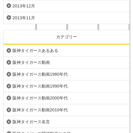
2013年12月
2013年11月
カテゴリー
阪神タイガースあるある
阪神タイガース動画
阪神タイガース動画1980年代
阪神タイガース動画1990年代
阪神タイガース動画2000年代
阪神タイガース動画2010年代
阪神タイガース名言