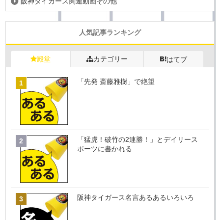
阪神タイガース関連動画その他
人気記事ランキング
殿堂
カテゴリー
はてブ
「先発 斎藤雅樹」で絶望
「猛虎！破竹の2連勝！」とデイリース
ポーツに書かれる
阪神タイガース名言あるあるいろいろ